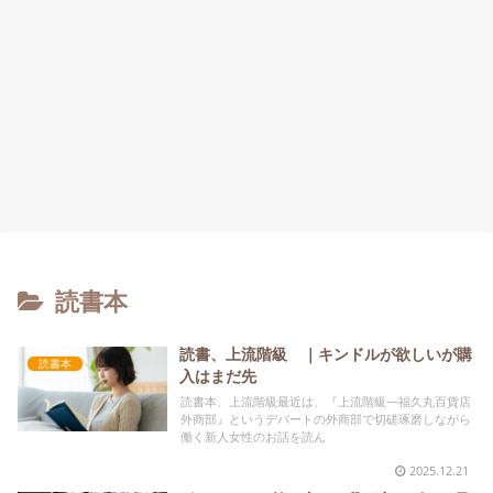
読書本
読書、上流階級 ｜キンドルが欲しいが購
読書本
入はまだ先
読書本、上流階級最近は、『上流階級—福久丸百貨店
外商部』というデパートの外商部で切磋琢磨しながら
働く新人女性のお話を読ん
2025.12.21