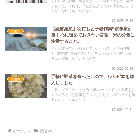
先日に感想記事に引き続き、心に留めておきたい言葉
があった。それは、『たたみかけて物を買わない』な
くならないうちになくなら
2025.05.16
【読書感想】羽仁もと子著作集9家事家計
読書本
篇 | 心に留めておきたい言葉。米の分量に
注意すること。
ずっと買ってから放置していた、羽仁もと子著作集
9 家事家計簿編を読んだ。昔の本なので、家計の参
考にと記載されているお給料
2025.05.14
手軽に野菜を食べたいので、レシピ本を購
読書本
入しました
先日、ダイエットのため、鍋/スープメインの食事をし
てみてるという記事をアップしました。鍋/スープを作
るために、メルカリで
2024.10.31
ホーム
読書本