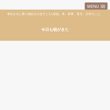
MENU
車好き夫と乗り物好きの息子と3人家族。車、家事、育児、日常のこと。
今日も朝がきた