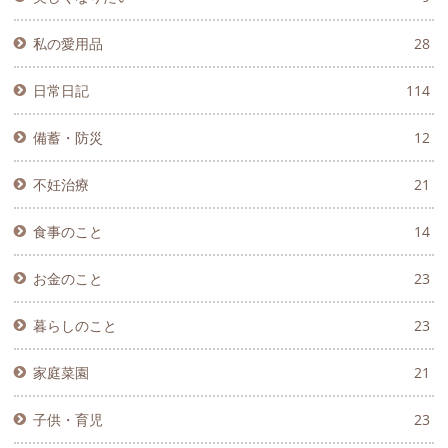
私の愛用品
28
日常日記
114
備蓄・防災
12
不妊治療
21
食事のこと
14
お金のこと
23
暮らしのこと
23
家庭菜園
21
子供・育児
23