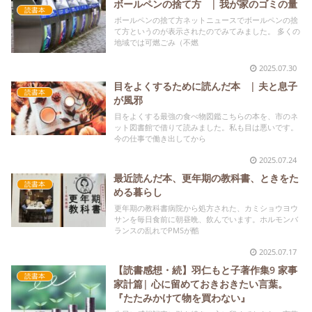
ボールペンの捨て方 | 我が家のゴミの量
読書本
ボールペンの捨て方ネットニュースでボールペンの捨
て方というのが表示されたのでみてみました。 多くの
地域では可燃ごみ（不燃
2025.07.30
目をよくするために読んだ本 | 夫と息子
読書本
が風邪
目をよくする最強の食べ物図鑑こちらの本を、市のネ
ット図書館で借りて読みました。私も目は悪いです。
今の仕事で働き出してから
2025.07.24
最近読んだ本、更年期の教科書、ときをた
読書本
める暮らし
更年期の教科書病院から処方された、カミショウヨウ
サンを毎日食前に朝昼晩、飲んでいます。ホルモンバ
ランスの乱れでPMSが酷
2025.07.17
【読書感想・続】羽仁もと子著作集9 家事
読書本
家計篇| 心に留めておきおきたい言葉。
『たたみかけて物を買わない』