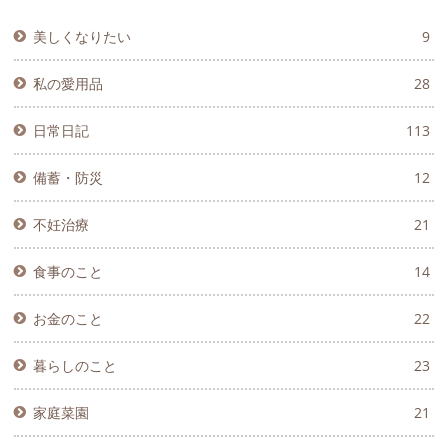
美しくなりたい
9
私の愛用品
28
日常日記
113
備蓄・防災
12
不妊治療
21
食事のこと
14
お金のこと
22
暮らしのこと
23
家庭菜園
21