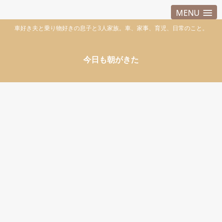
MENU
車好き夫と乗り物好きの息子と3人家族。車、家事、育児、日常のこと。
今日も朝がきた