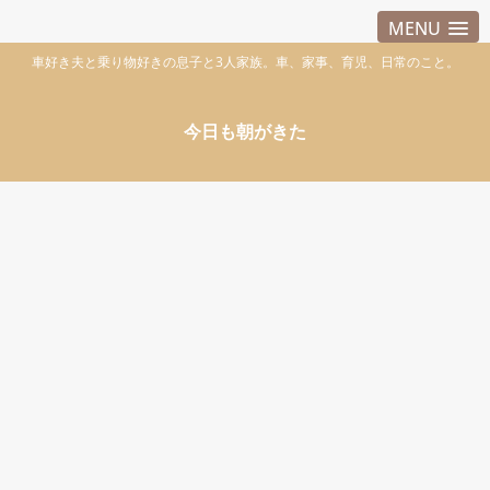
MENU
車好き夫と乗り物好きの息子と3人家族。車、家事、育児、日常のこと。
今日も朝がきた