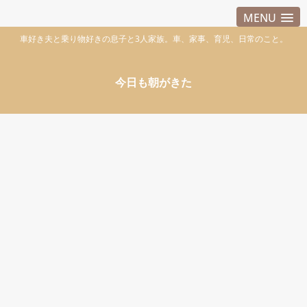
MENU
車好き夫と乗り物好きの息子と3人家族。車、家事、育児、日常のこと。
今日も朝がきた