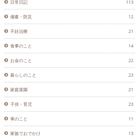
日常日記
113
備蓄・防災
12
不妊治療
21
食事のこと
14
お金のこと
22
暮らしのこと
23
家庭菜園
21
子供・育児
23
車のこと
11
家族でおでかけ
13