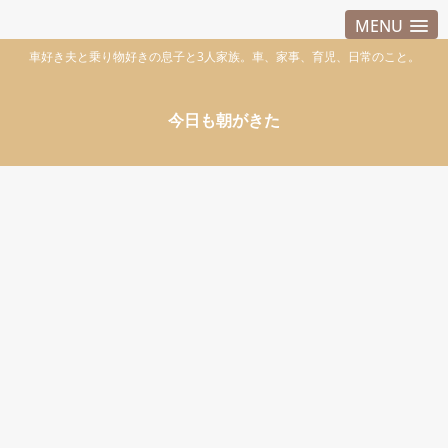
MENU
車好き夫と乗り物好きの息子と3人家族。車、家事、育児、日常のこと。
今日も朝がきた