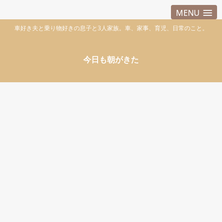
MENU
車好き夫と乗り物好きの息子と3人家族。車、家事、育児、日常のこと。
今日も朝がきた