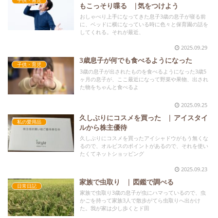
もこっそり喋る |気をつけよう
おしゃべり上手になってきた息子3歳の息子が寝る前
に、ベッドに横になっている時に色々と保育園の話を
してくれる。それが最近、
2025.09.29
3歳息子が何でも食べるようになった
子供・育児
3歳の息子が出されたものを食べるようになった3歳5
ヶ月の息子が、ここ最近になって野菜や果物、出され
た物をちゃんと食べるよ
2025.09.25
久しぶりにコスメを買った | アイスタイ
私の愛用品
ルから株主優待
久しぶりにコスメを買ったアイシャドウがもう無くな
るので、オルビスのポイントがあるので、それを使い
たくてネットショッピング
2025.09.23
家族で虫取り | 図鑑で調べる
日常日記
家族で虫取り3歳の息子が虫にハマっているので、虫
かごを持って家族3人で散歩がてら虫取りへ出かけ
た。我が家は少し歩くとド田