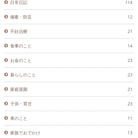
日常日記
114
備蓄・防災
12
不妊治療
21
食事のこと
14
お金のこと
23
暮らしのこと
23
家庭菜園
21
子供・育児
23
車のこと
11
家族でおでかけ
13