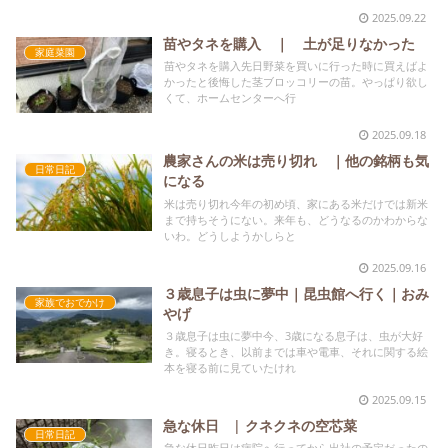
2025.09.22
苗やタネを購入 ｜ 土が足りなかった
家庭菜園
苗やタネを購入先日野菜を買いに行った時に買えばよ
かったと後悔した茎ブロッコリーの苗。やっぱり欲し
くて、ホームセンターへ行
2025.09.18
農家さんの米は売り切れ ｜他の銘柄も気
日常日記
になる
米は売り切れ今年の初め頃、家にある米だけでは新米
まで持ちそうにない。来年も、どうなるのかわからな
いわ。どうしようかしらと
2025.09.16
３歳息子は虫に夢中｜昆虫館へ行く｜おみ
家族でおでかけ
やげ
３歳息子は虫に夢中今、3歳になる息子は、虫が大好
き。寝るとき、以前までは車や電車、それに関する絵
本を寝る前に見ていたけれ
2025.09.15
急な休日 | クネクネの空芯菜
日常日記
急な休日昨日は病院へ行ってから出社の予定だったの