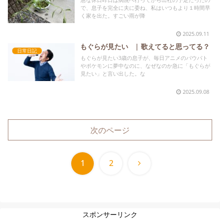
で、息子を完全に夫に委ね、私はいつもより１時間早
く家を出た。すごい雨が降
2025.09.11
もぐらが見たい | 歌えてると思ってる？
日常日記
もぐらが見たい3歳の息子が、毎日アニメのパウパト
やポケモンに夢中なのに、なぜなのか急に「もぐらが
見たい」と言い出した。な
2025.09.08
次のページ
次
1
2
へ
スポンサーリンク