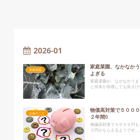
2026-01
家庭菜園、なかなか
家庭菜園
よぎる
家庭菜園が、なかなかうま
と何本か収穫しても良さげ
物価高対策で５００
お金のこと
２年間0
物価高対策で５０００円も
０円がもらえるようです。