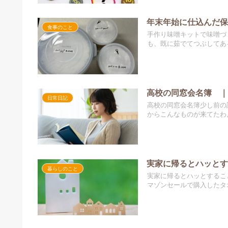
年末年始に仕込んだ
食事のこと
手作り味噌キットで味噌づ
も、既に茹でてつぶしてあ
高校の同窓会名簿 
日常日記
高校の同窓会名簿少し前の
からこんなものが来てたわ
実家に帰るとハッと
暮らしのこと
実家に帰るとハッとするこ
マゾンセールで購入したタ