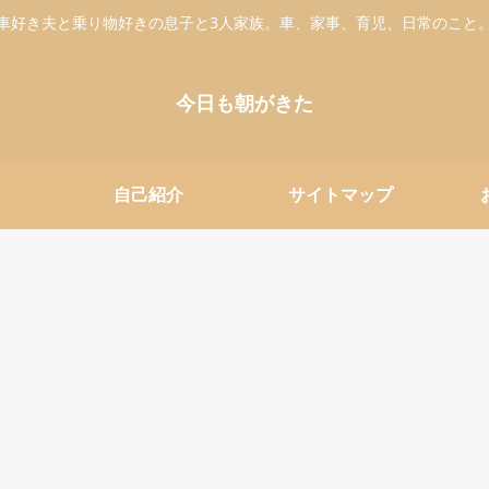
車好き夫と乗り物好きの息子と3人家族。車、家事、育児、日常のこと
今日も朝がきた
自己紹介
サイトマップ