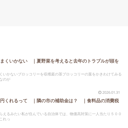
うまくいかない ｜夏野菜を考えると去年のトラブルが頭を
くいかないブロッコリーを収穫庭の茎ブロッコリーの葉をかきわけてみる
なのが
2026.01.31
０円くれるって ｜隣の市の補助金は？ ｜食料品の消費税
らえるみたい私が住んでいる自治体では、物価高対策に一人当たり５００
これっ