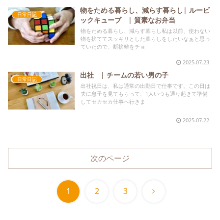
物をためる暮らし、減らす暮らし| ルービ
日常日記
ックキューブ | 質素なお弁当
物をためる暮らし、減らす暮らし私は以前、使わない
物を捨ててスッキリとした暮らしをしたいなぁと思っ
ていたので、断捨離をチョ
2025.07.23
出社 | チームの若い男の子
日常日記
出社祝日は、私は通常の出勤日で仕事です。この日は
夫に息子を見てもらって、1人いつも通り起きて準備
してセカセカ仕事へ行きま
2025.07.22
次のページ
次
1
2
3
へ