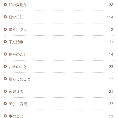
私の愛用品
28
日常日記
114
備蓄・防災
12
不妊治療
21
食事のこと
14
お金のこと
23
暮らしのこと
23
家庭菜園
21
子供・育児
23
車のこと
11