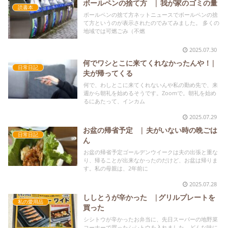
ボールペンの捨て方 | 我が家のゴミの量
読書本
ボールペンの捨て方ネットニュースでボールペンの捨
て方というのが表示されたのでみてみました。 多くの
地域では可燃ごみ（不燃
2025.07.30
何でワシとこに来てくれなかったんや！|
日常日記
夫が帰ってくる
何で、わしとこに来てくれないんや私の勤め先で、来
週から朝礼を始めるそうです。Zoomで。朝礼を始め
るにあたって、インカム
2025.07.29
お盆の帰省予定 | 夫がいない時の晩ごは
日常日記
ん
お盆の帰省予定ゴールデンウイークは夫の出張と重な
り、帰ることが出来なかったのだけど、お盆は帰りま
す。私の母親は、2年前に
2025.07.28
ししとうが辛かった |グリルプレートを
私の愛用品
買った
シシトウが辛かったお弁当に、先日スーパーの地野菜
コーナーで買ったシシトウを入れました。どんな味に