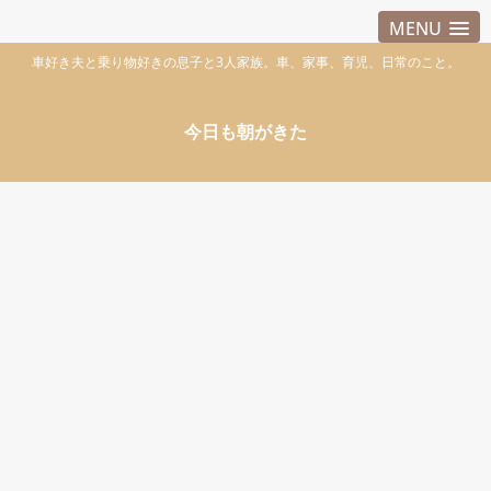
MENU
車好き夫と乗り物好きの息子と3人家族。車、家事、育児、日常のこと。
今日も朝がきた