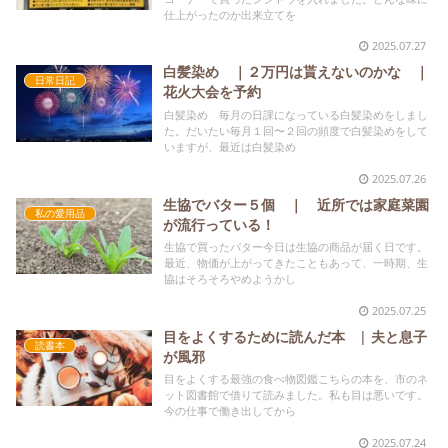
仕上がったのか出来立てを
2025.07.27
白髪染め ｜２万円は貰えないのかな ｜
日常日記
花火大会を予約
白髪染め 毎月の日課になっている白髪染めをしまし
た。だいたい毎月１回〜２回の頻度で白髪染めをして
いますが、最近は白髪染め
2025.07.26
生協でバター５個 ｜ 近所では家庭菜園
私の愛用品
が流行っている！
生協で買ったバター今日は生協の商品が届く日です。
最近、物価が上がってきたこともあって、一時期、生
協はそろそろやめようかし
2025.07.25
目をよくするために読んだ本 | 夫と息子
読書本
が風邪
目をよくする最強の食べ物図鑑こちらの本を、市のネ
ット図書館で借りて読みました。私も目は悪いです。
今の仕事で働き出してから
2025.07.24