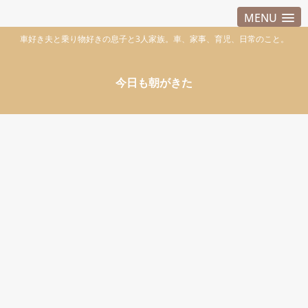
MENU
車好き夫と乗り物好きの息子と3人家族。車、家事、育児、日常のこと。
今日も朝がきた