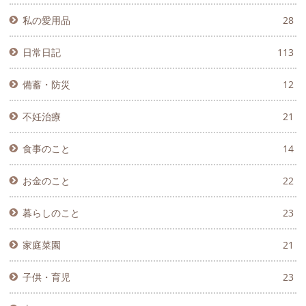
私の愛用品
28
日常日記
113
備蓄・防災
12
不妊治療
21
食事のこと
14
お金のこと
22
暮らしのこと
23
家庭菜園
21
子供・育児
23