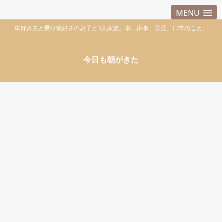
MENU
車好き夫と乗り物好きの息子と3人家族。車、家事、育児、日常のこと。
今日も朝がきた