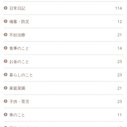
日常日記
114
備蓄・防災
12
不妊治療
21
食事のこと
14
お金のこと
23
暮らしのこと
23
家庭菜園
21
子供・育児
23
車のこと
11