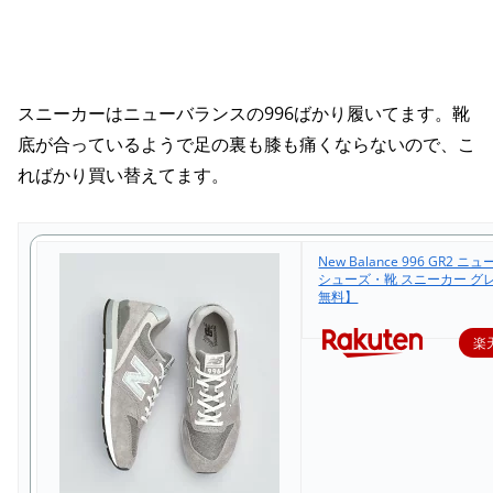
スニーカーはニューバランスの996ばかり履いてます。靴
底が合っているようで足の裏も膝も痛くならないので、こ
ればかり買い替えてます。
New Balance 996 GR2 
シューズ・靴 スニーカー グ
無料】
楽