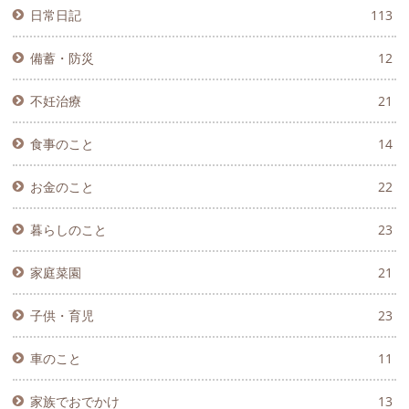
日常日記
113
備蓄・防災
12
不妊治療
21
食事のこと
14
お金のこと
22
暮らしのこと
23
家庭菜園
21
子供・育児
23
車のこと
11
家族でおでかけ
13