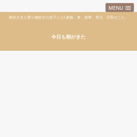
MENU
車好き夫と乗り物好きの息子と3人家族。車、家事、育児、日常のこと。
今日も朝がきた