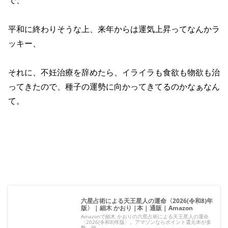
で、
平和に終わりそうな上、来年からは運気上昇ってなんかラ
ッキー、
それに、不妊治療を辞めたら、イライラも食欲も物欲も治
ってきたので、種子の運勢に向かってきてるのかなぁなん
て。
六星占術による天王星人の運命〈2026(令和8)年
版〉 | 細木 かおり |本 | 通販 | Amazon
Amazonで細木 かおりの六星占術による天王星人の運命
〈2026(令和8)年版〉。アマゾンならポイント還元本が多
数。細