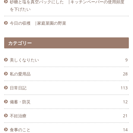
砂糖と塩を真空パックにした |キッチンペーパーの使用頻度
を下げたい
今日の収穫 |家庭菜園の野菜
カテゴリー
美しくなりたい
9
私の愛用品
28
日常日記
113
備蓄・防災
12
不妊治療
21
食事のこと
14