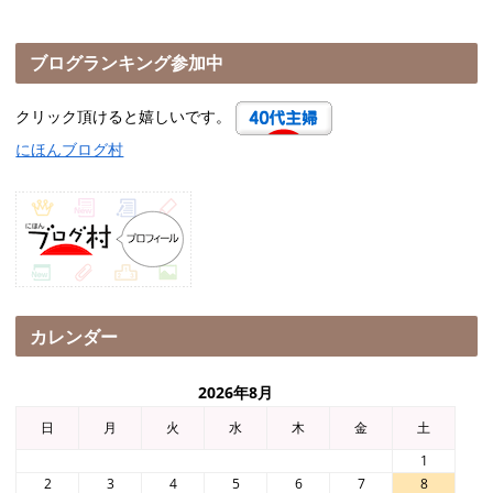
ブログランキング参加中
クリック頂けると嬉しいです。
にほんブログ村
カレンダー
2026年8月
日
月
火
水
木
金
土
1
2
3
4
5
6
7
8