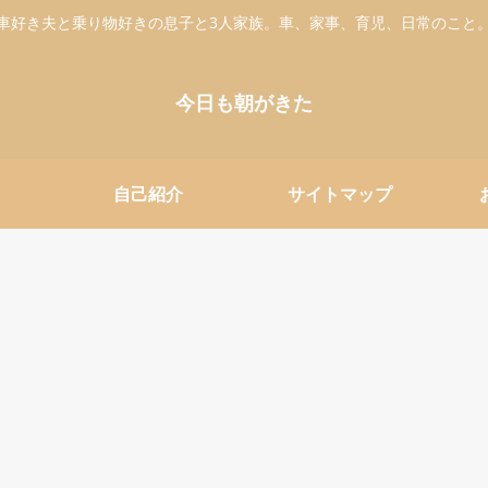
車好き夫と乗り物好きの息子と3人家族。車、家事、育児、日常のこと
今日も朝がきた
自己紹介
サイトマップ