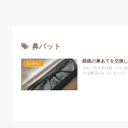
鼻パット
眼鏡の鼻あてを交換
私の愛用品
かれこれ５年は使っている
ズは毎日のようにゴシゴシ