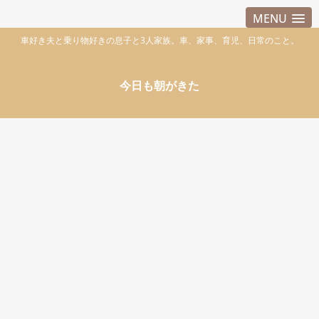
MENU
車好き夫と乗り物好きの息子と3人家族。車、家事、育児、日常のこと。
今日も朝がきた