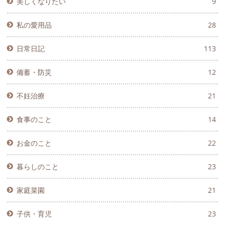
美しくなりたい
9
私の愛用品
28
日常日記
113
備蓄・防災
12
不妊治療
21
食事のこと
14
お金のこと
22
暮らしのこと
23
家庭菜園
21
子供・育児
23