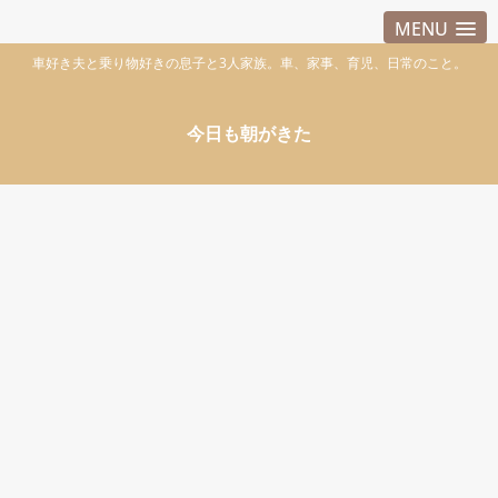
MENU
車好き夫と乗り物好きの息子と3人家族。車、家事、育児、日常のこと。
今日も朝がきた