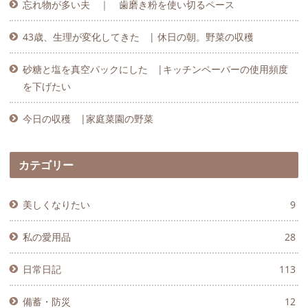
忘れ物が多い夫 ｜ 歯磨き粉を使い切るペース
43歳、生理が変化してきた | 休日の朝。野菜の収穫
砂糖と塩を真空パックにした |キッチンペーパーの使用頻度
を下げたい
今日の収穫 |家庭菜園の野菜
カテゴリー
美しくなりたい
9
私の愛用品
28
日常日記
113
備蓄・防災
12