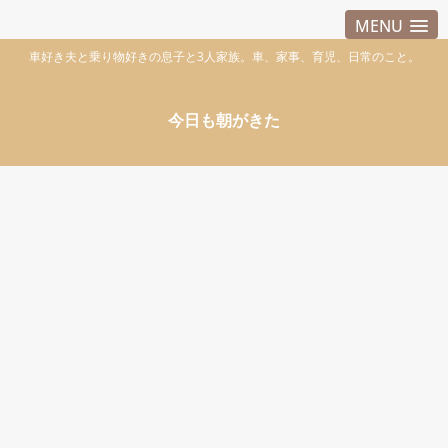
MENU
車好き夫と乗り物好きの息子と3人家族。車、家事、育児、日常のこと。
今日も朝がきた