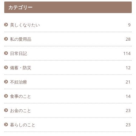
カテゴリー
美しくなりたい
9
私の愛用品
28
日常日記
114
備蓄・防災
12
不妊治療
21
食事のこと
14
お金のこと
23
暮らしのこと
23