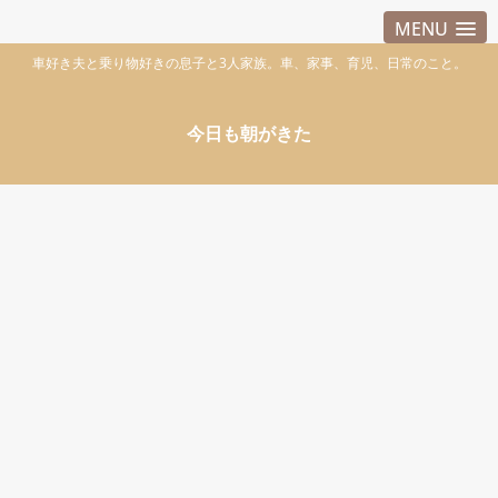
MENU
車好き夫と乗り物好きの息子と3人家族。車、家事、育児、日常のこと。
今日も朝がきた