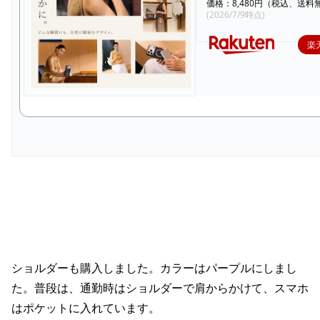
価格：8,480円（税込、送料
(2026/7/9時点)
楽
ショルダーも購入しました。カラーはパープルにしまし
た。普段は、通勤時はショルダーで肩からかけて、スマホ
はポケットに入れています。