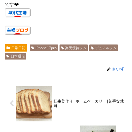
です❤️
日常日記
iPhone17pro
楽天優待シム
デュアルシム
日本通信
さいず
紅生姜作り| ホームベーカリー|苦手な裁
縫