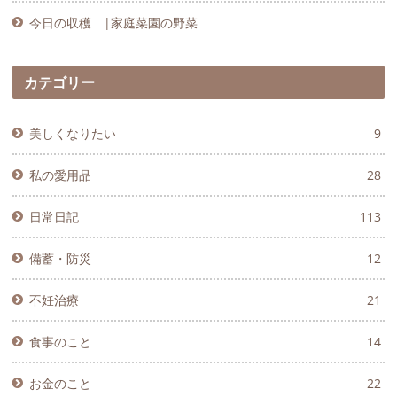
今日の収穫 |家庭菜園の野菜
カテゴリー
美しくなりたい
9
私の愛用品
28
日常日記
113
備蓄・防災
12
不妊治療
21
食事のこと
14
お金のこと
22