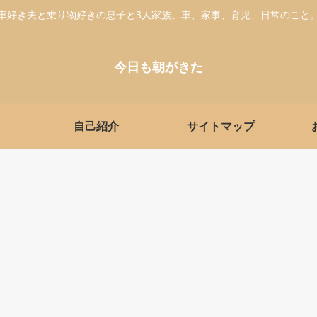
車好き夫と乗り物好きの息子と3人家族。車、家事、育児、日常のこと
今日も朝がきた
自己紹介
サイトマップ