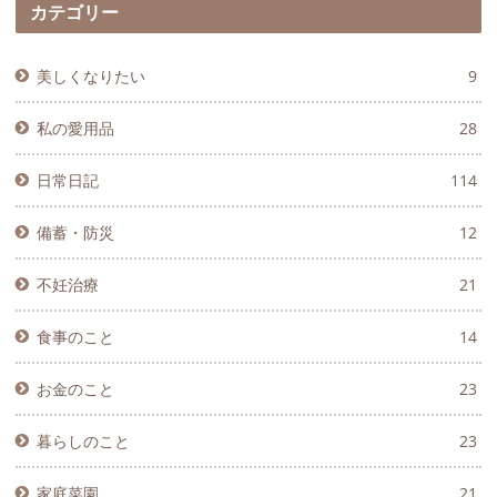
カテゴリー
美しくなりたい
9
私の愛用品
28
日常日記
114
備蓄・防災
12
不妊治療
21
食事のこと
14
お金のこと
23
暮らしのこと
23
家庭菜園
21