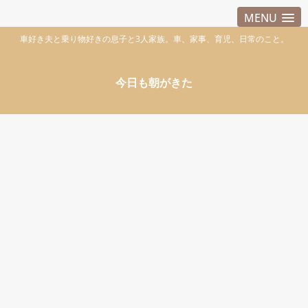
MENU
車好き夫と乗り物好きの息子と3人家族。車、家事、育児、日常のこと。
今日も朝がきた