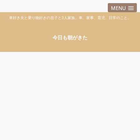
MENU
車好き夫と乗り物好きの息子と3人家族。車、家事、育児、日常のこと。
今日も朝がきた