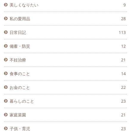
美しくなりたい
9
私の愛用品
28
日常日記
113
備蓄・防災
12
不妊治療
21
食事のこと
14
お金のこと
22
暮らしのこと
23
家庭菜園
21
子供・育児
23