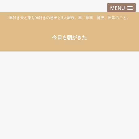
MENU
車好き夫と乗り物好きの息子と3人家族。車、家事、育児、日常のこと。
今日も朝がきた