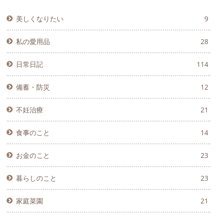
美しくなりたい
9
私の愛用品
28
日常日記
114
備蓄・防災
12
不妊治療
21
食事のこと
14
お金のこと
23
暮らしのこと
23
家庭菜園
21