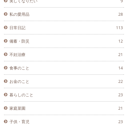
美しくなりたい
9
私の愛用品
28
日常日記
113
備蓄・防災
12
不妊治療
21
食事のこと
14
お金のこと
22
暮らしのこと
23
家庭菜園
21
子供・育児
23