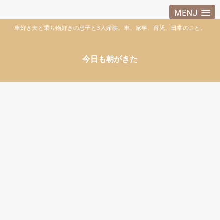
MENU
車好き夫と乗り物好きの息子と3人家族。車、家事、育児、日常のこと。
今日も朝がきた