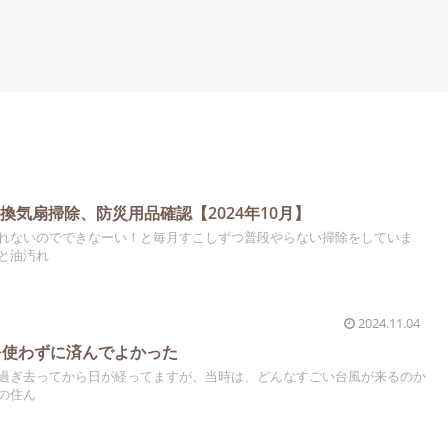
換気扇掃除、防災用品確認【2024年10月】
れないのでできなーい！と毎月すこしずつ普段やらない掃除をしていま
と油汚れ
2024.11.04
を使わずに済んでよかった
過ぎ去ってから日が経ってますが、当時は、どんなすごい台風が来るのか
の住ん