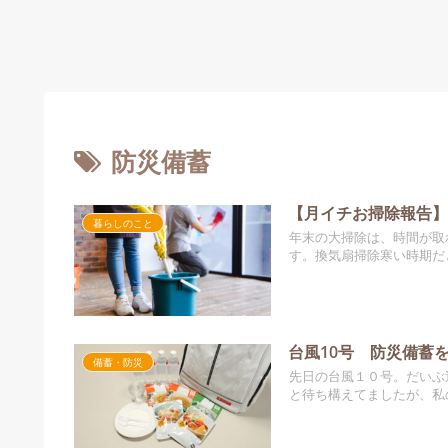
防災備蓄
【月イチお掃除報告】
暮らしのこと
年末の大掃除は、時間が取
す。換気扇掃除寒い時期だ
台風10号 防災備蓄
備蓄・防災
先日の台風１０号。だいぶ
と待ち構えてましたが、私