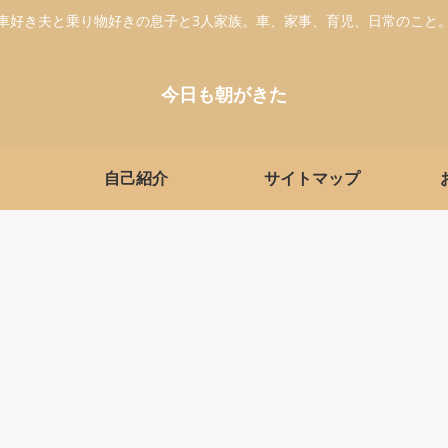
車好き夫と乗り物好きの息子と3人家族。車、家事、育児、日常のこと
今日も朝がきた
自己紹介
サイトマップ