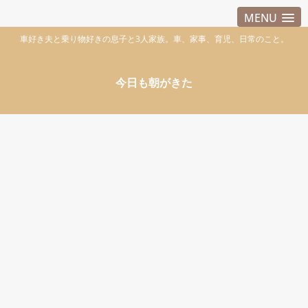
MENU
車好き夫と乗り物好きの息子と3人家族。車、家事、育児、日常のこと。
今日も朝がきた