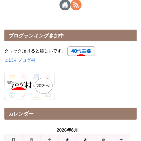
ブログランキング参加中
クリック頂けると嬉しいです。
にほんブログ村
カレンダー
2026年8月
日
月
火
水
木
金
土