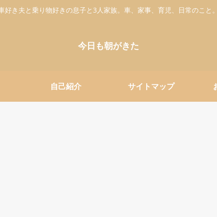
車好き夫と乗り物好きの息子と3人家族。車、家事、育児、日常のこと
今日も朝がきた
自己紹介
サイトマップ