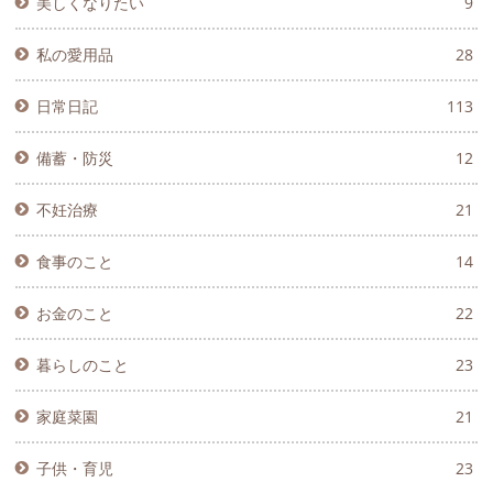
美しくなりたい
9
私の愛用品
28
日常日記
113
備蓄・防災
12
不妊治療
21
食事のこと
14
お金のこと
22
暮らしのこと
23
家庭菜園
21
子供・育児
23