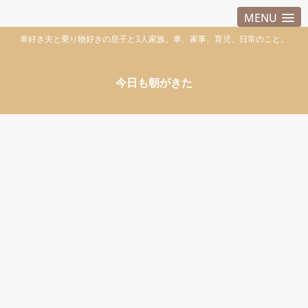
MENU
車好き夫と乗り物好きの息子と3人家族。車、家事、育児、日常のこと。
今日も朝がきた