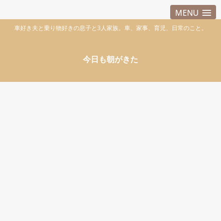
MENU
車好き夫と乗り物好きの息子と3人家族。車、家事、育児、日常のこと。
今日も朝がきた