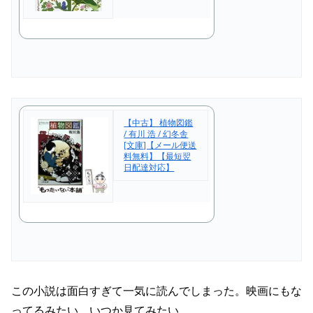
【中古】 植物図鑑
/ 有川 浩 / 幻冬舎
[文庫]【メール便送
料無料】【最短翌
日配達対応】
この小説は面白すぎて一気に読んでしまった。映画にもな
ってるみたい。いつか見てみたい。