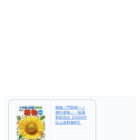
植物／門田裕一／
畑中喜秋／・執筆
和田浩志【3000円
以上送料無料】