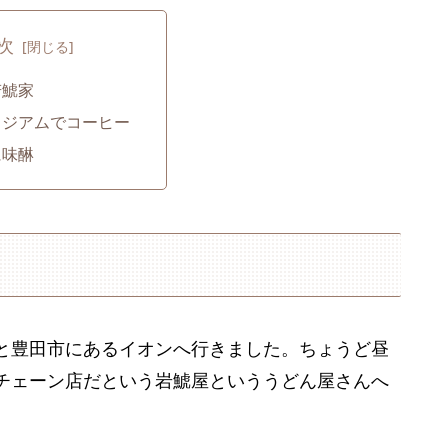
次
若鯱家
タジアムでコーヒー
に味醂
と豊田市にあるイオンへ行きました。ちょうど昼
チェーン店だという岩鯱屋といううどん屋さんへ