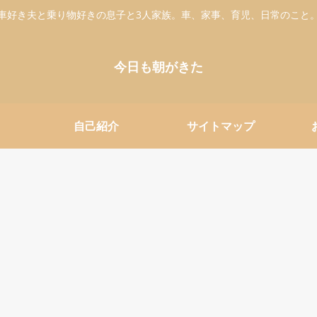
車好き夫と乗り物好きの息子と3人家族。車、家事、育児、日常のこと
今日も朝がきた
自己紹介
サイトマップ