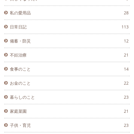
私の愛用品
28
日常日記
113
備蓄・防災
12
不妊治療
21
食事のこと
14
お金のこと
22
暮らしのこと
23
家庭菜園
21
子供・育児
23