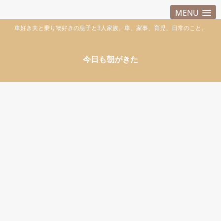
MENU
車好き夫と乗り物好きの息子と3人家族。車、家事、育児、日常のこと。
今日も朝がきた