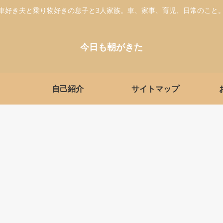
車好き夫と乗り物好きの息子と3人家族。車、家事、育児、日常のこと
今日も朝がきた
自己紹介
サイトマップ