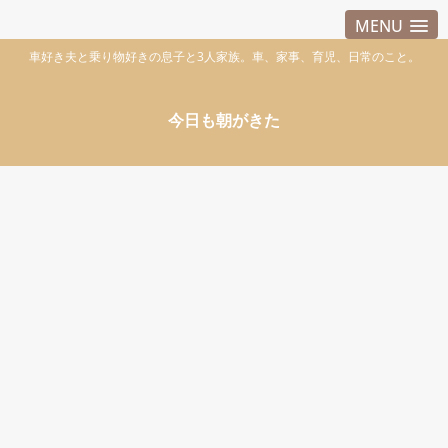
MENU
車好き夫と乗り物好きの息子と3人家族。車、家事、育児、日常のこと。
今日も朝がきた