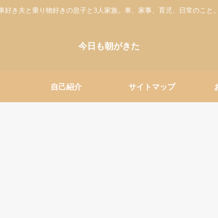
車好き夫と乗り物好きの息子と3人家族。車、家事、育児、日常のこと
今日も朝がきた
自己紹介
サイトマップ