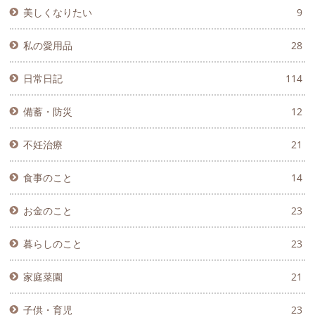
美しくなりたい
9
私の愛用品
28
日常日記
114
備蓄・防災
12
不妊治療
21
食事のこと
14
お金のこと
23
暮らしのこと
23
家庭菜園
21
子供・育児
23