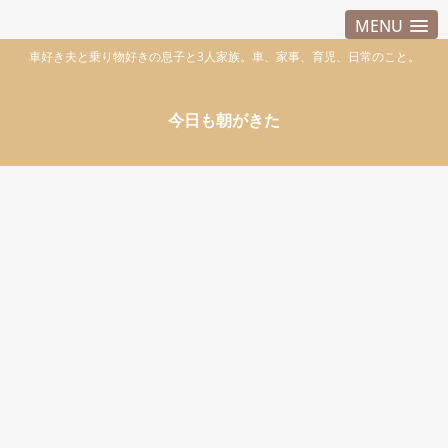
MENU
車好き夫と乗り物好きの息子と3人家族。車、家事、育児、日常のこと。
今日も朝がきた