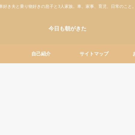
車好き夫と乗り物好きの息子と3人家族。車、家事、育児、日常のこと
今日も朝がきた
自己紹介
サイトマップ