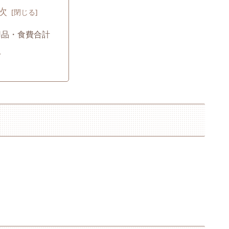
次
用品・食費合計
訳