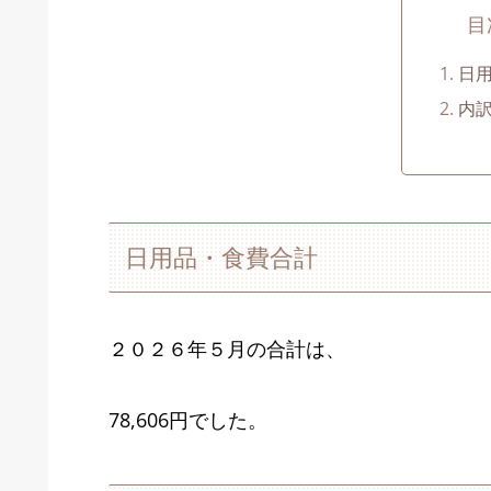
目
日
内
日用品・食費合計
２０２６年５月の合計は、
78,606円でした。