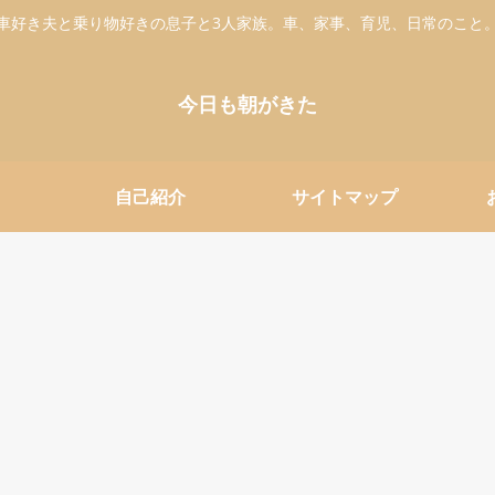
車好き夫と乗り物好きの息子と3人家族。車、家事、育児、日常のこと
今日も朝がきた
自己紹介
サイトマップ