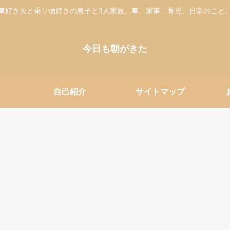
車好き夫と乗り物好きの息子と3人家族。車、家事、育児、日常のこと
今日も朝がきた
自己紹介
サイトマップ