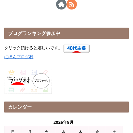
ブログランキング参加中
クリック頂けると嬉しいです。
にほんブログ村
カレンダー
2026年8月
日
月
火
水
木
金
土