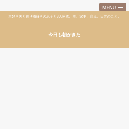
MENU
車好き夫と乗り物好きの息子と3人家族。車、家事、育児、日常のこと。
今日も朝がきた