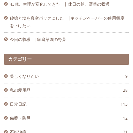
43歳、生理が変化してきた | 休日の朝。野菜の収穫
砂糖と塩を真空パックにした |キッチンペーパーの使用頻度
を下げたい
今日の収穫 |家庭菜園の野菜
カテゴリー
美しくなりたい
9
私の愛用品
28
日常日記
113
備蓄・防災
12
不妊治療
21