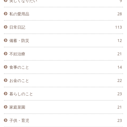
美しくなりたい
9
私の愛用品
28
日常日記
113
備蓄・防災
12
不妊治療
21
食事のこと
14
お金のこと
22
暮らしのこと
23
家庭菜園
21
子供・育児
23