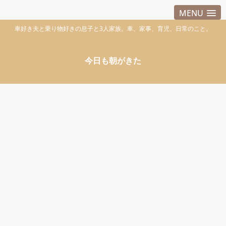
MENU
車好き夫と乗り物好きの息子と3人家族。車、家事、育児、日常のこと。
今日も朝がきた