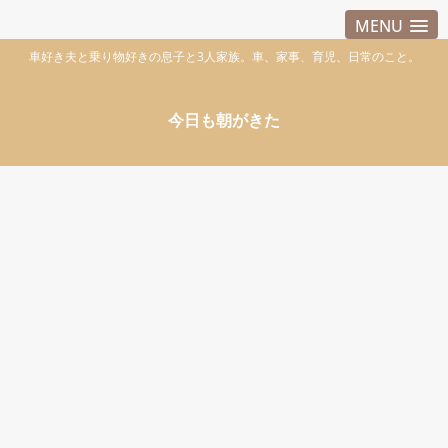
MENU
車好き夫と乗り物好きの息子と3人家族。車、家事、育児、日常のこと。
今日も朝がきた