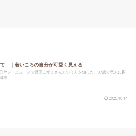
して ｜若いころの自分が可愛く見える
日ヤフーニュースで櫻田こずえさんという方を知った。37歳で恋人に振
追求
2025.10.14