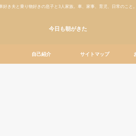
車好き夫と乗り物好きの息子と3人家族。車、家事、育児、日常のこと
今日も朝がきた
自己紹介
サイトマップ