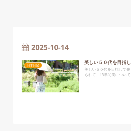
2025-10-14
美しい５０代を目指
日常日記
美しい５０代を目指して先
られて、13年間美について