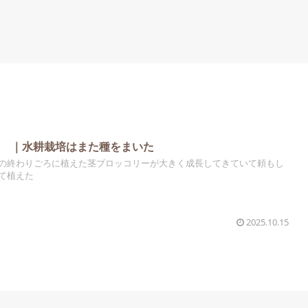
長 ｜水耕栽培はまた種をまいた
の終わりごろに植えた茎ブロッコリーが大きく成長してきていて頼もし
て植えた
2025.10.15