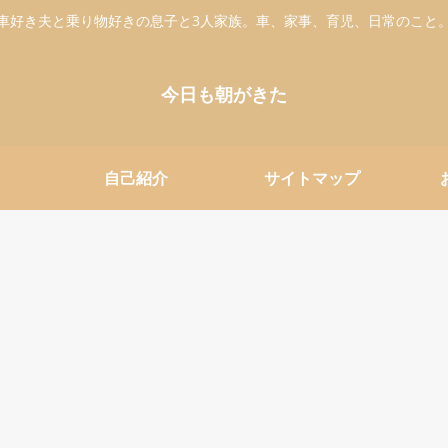
車好き夫と乗り物好きの息子と3人家族。車、家事、育児、日常のこと
今日も朝がきた
自己紹介
サイトマップ