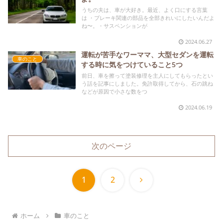
うちの夫は、車が大好き。最近、よく口にする言葉
は ・ブレーキ関連の部品を全部きれいにしたいんだよ
ね〜。・サスペンションが
2024.06.27
運転が苦手なワーママ、大型セダンを運転
車のこと
する時に気をつけていること5つ
前日、車を擦って塗装修理を主人にしてもらったとい
う話を記事にしました。免許取得してから、石の跳ね
などが原因で小さな数をつ
2024.06.19
次のページ
次
1
2
へ
ホーム
車のこと