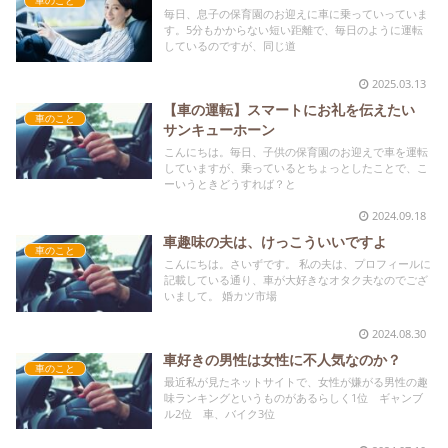
毎日、息子の保育園のお迎えに車に乗っていっていま
す。5分もかからない短い距離で、毎日のように運転
しているのですが、同じ道
2025.03.13
【車の運転】スマートにお礼を伝えたい
車のこと
サンキューホーン
こんにちは。毎日、子供の保育園のお迎えで車を運転
していますが、乗っているとちょっとしたことで、こ
ーいうときどうすれば？と
2024.09.18
車趣味の夫は、けっこういいですよ
車のこと
こんにちは。さいずです。 私の夫は、プロフィールに
記載している通り、車が大好きなオタク夫なのでござ
いまして。 婚カツ市場
2024.08.30
車好きの男性は女性に不人気なのか？
車のこと
最近私が見たネットサイトで、女性が嫌がる男性の趣
味ランキングというものがあるらしく1位 ギャンブ
ル2位 車、バイク3位