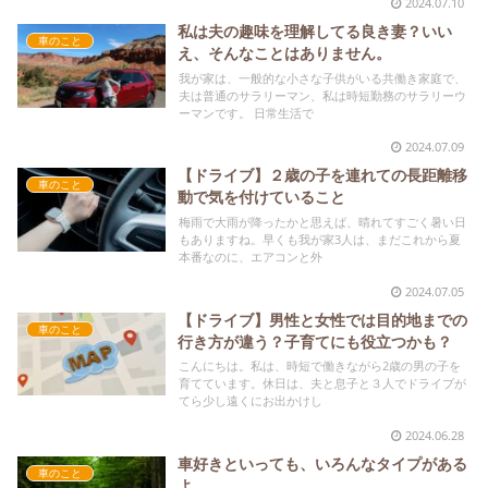
2024.07.10
私は夫の趣味を理解してる良き妻？いい
車のこと
え、そんなことはありません。
我が家は、一般的な小さな子供がいる共働き家庭で、
夫は普通のサラリーマン、私は時短勤務のサラリーウ
ーマンです。 日常生活で
2024.07.09
【ドライブ】２歳の子を連れての長距離移
車のこと
動で気を付けていること
梅雨で大雨が降ったかと思えば、晴れてすごく暑い日
もありますね。早くも我が家3人は、まだこれから夏
本番なのに、エアコンと外
2024.07.05
【ドライブ】男性と女性では目的地までの
車のこと
行き方が違う？子育てにも役立つかも？
こんにちは。私は、時短で働きながら2歳の男の子を
育てています。休日は、夫と息子と３人でドライブが
てら少し遠くにお出かけし
2024.06.28
車好きといっても、いろんなタイプがある
車のこと
よ。