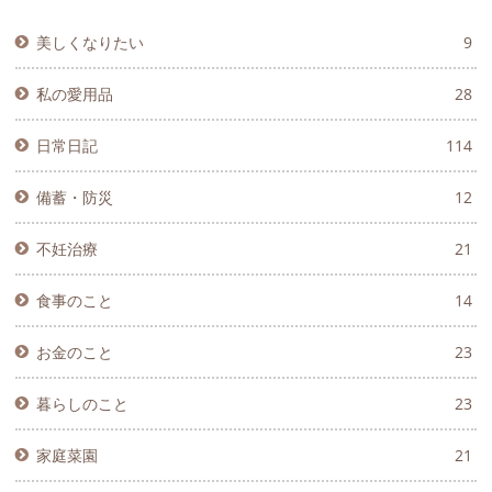
美しくなりたい
9
私の愛用品
28
日常日記
114
備蓄・防災
12
不妊治療
21
食事のこと
14
お金のこと
23
暮らしのこと
23
家庭菜園
21