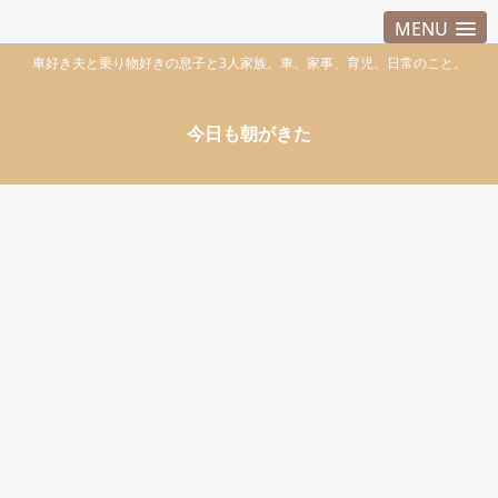
MENU
車好き夫と乗り物好きの息子と3人家族。車、家事、育児、日常のこと。
今日も朝がきた