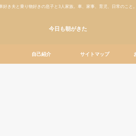
車好き夫と乗り物好きの息子と3人家族。車、家事、育児、日常のこと
今日も朝がきた
自己紹介
サイトマップ