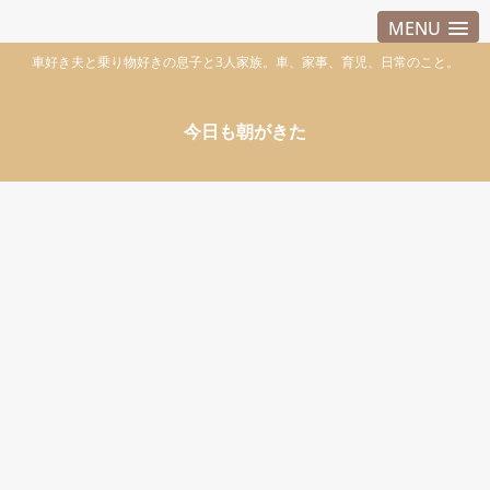
MENU
車好き夫と乗り物好きの息子と3人家族。車、家事、育児、日常のこと。
今日も朝がきた