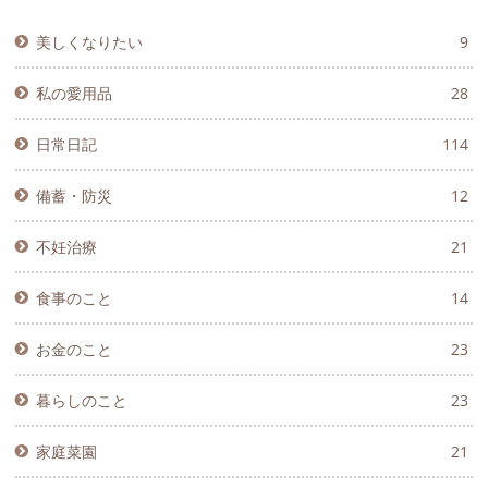
美しくなりたい
9
私の愛用品
28
日常日記
114
備蓄・防災
12
不妊治療
21
食事のこと
14
お金のこと
23
暮らしのこと
23
家庭菜園
21