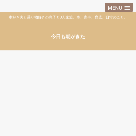
MENU
車好き夫と乗り物好きの息子と3人家族。車、家事、育児、日常のこと。
今日も朝がきた