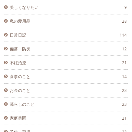
美しくなりたい
9
私の愛用品
28
日常日記
114
備蓄・防災
12
不妊治療
21
食事のこと
14
お金のこと
23
暮らしのこと
23
家庭菜園
21
子供・育児
23