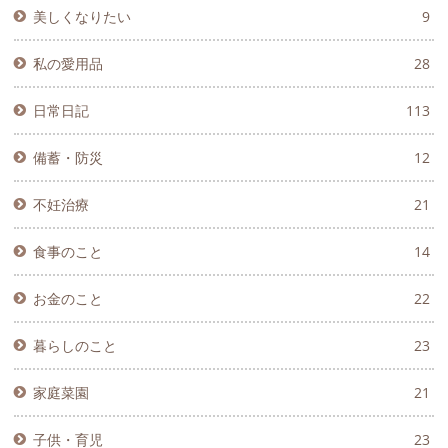
美しくなりたい
9
私の愛用品
28
日常日記
113
備蓄・防災
12
不妊治療
21
食事のこと
14
お金のこと
22
暮らしのこと
23
家庭菜園
21
子供・育児
23