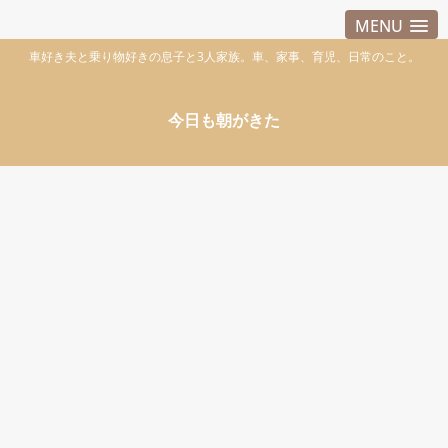
MENU
車好き夫と乗り物好きの息子と3人家族。車、家事、育児、日常のこと。
今日も朝がきた