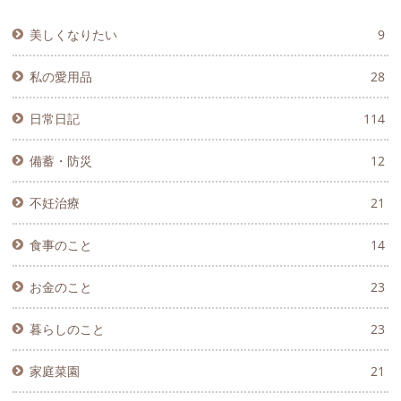
美しくなりたい
9
私の愛用品
28
日常日記
114
備蓄・防災
12
不妊治療
21
食事のこと
14
お金のこと
23
暮らしのこと
23
家庭菜園
21