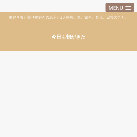
MENU
車好き夫と乗り物好きの息子と3人家族。車、家事、育児、日常のこと。
今日も朝がきた