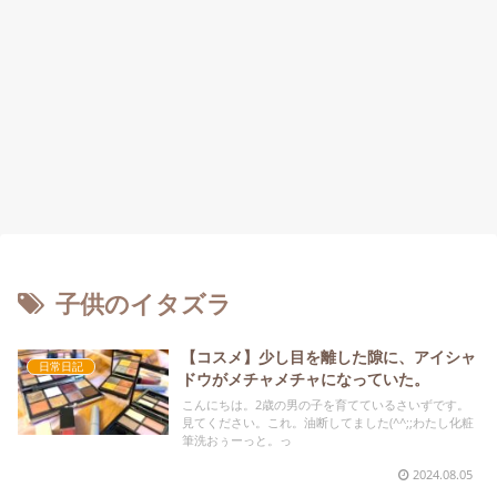
子供のイタズラ
【コスメ】少し目を離した隙に、アイシャ
日常日記
ドウがメチャメチャになっていた。
こんにちは。2歳の男の子を育てているさいずです。
見てください。これ。油断してました(^^;;わたし化粧
筆洗おぅーっと。っ
2024.08.05