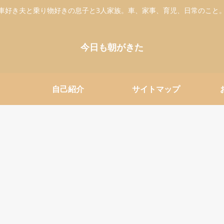
車好き夫と乗り物好きの息子と3人家族。車、家事、育児、日常のこと
今日も朝がきた
自己紹介
サイトマップ